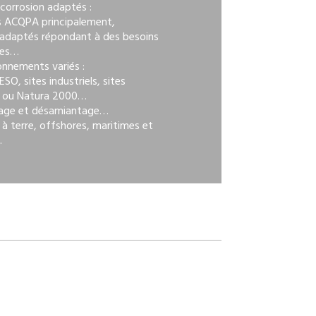
corrosion adaptés :
 ACQPA principalement,
adaptés répondant à des besoins
ues…
onnements variés :
ESO, sites industriels, sites
 ou Natura 2000…
age et désamiantage…
à terre, offshores, maritimes et
…