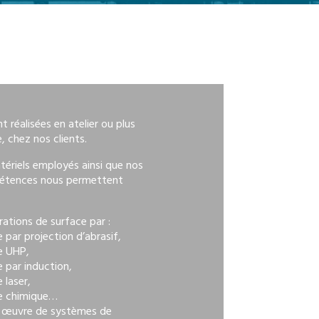
t réalisées en atelier ou plus
, chez nos clients.
tériels employés ainsi que nos
étences nous permettent
ations de surface par :
par projection d’abrasif,
e UHP,
 par induction,
 laser,
e chimique…
n œuvre de systèmes de