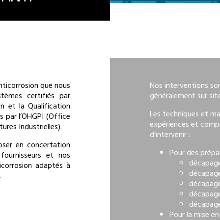
nticorrosion que nous
Nos interventions son
tèmes certifiés par
généralement sur site
n et la Qualification
Les techniques et ma
s par l’OHGPI (Office
expériences et comp
res Industrielles).
d’intervenir :
ser en concertation
Pour des prépar
fournisseurs et nos
décapage 
icorrosion adaptés à
décapag
.
décapage
décapage
décapag
Pour la mise e