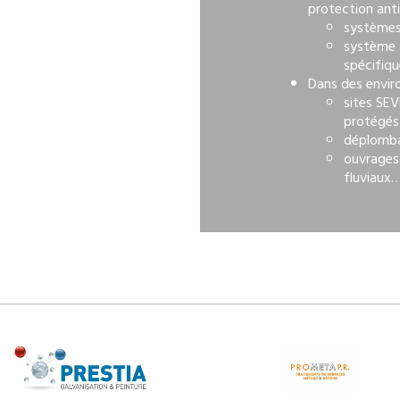
protection anti
systèmes
système 
spécifiq
Dans des envir
sites SEV
protégés
déplomb
ouvrages 
fluviaux