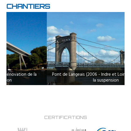
CHANTIERS
Previous
Next
de la
Pont de Langeais (2006 - Indre et Loire) : Rénovation d
la suspension
CERTIFICATIONS