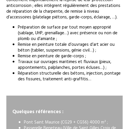
concernent majoritairement la reprise de leur protection
anticorrosion ; elles intègrent régulièrement des prestations
de réparation de la charpente, de remise à niveau
d’accessoires (platelage piétons, garde-corps, éclairage, …).
Préparation de surface par tout moyen approprié
(sablage, UHP, grenaillage…) avec présence ou non de
plomb ou d’amiante ;
Remise en peinture totale d’ouvrages d’art acier ou
béton (tablier, suspensions, génie civil…) ;
Remise en peinture de garde-corps ;
Travaux sur ouvrages maritimes et fluviaux (pieux,
appontements, palplanches, portes écluses…) ;
Réparation structurelle des bétons, injection, pontage
des fissures, traitement anti-graffitis…
Quelques références :
Pont Saint Maurice (CG29 + CG56) 4000 m² ;
Passerelle Beneteau (Ville de Saint Gilles Croix de