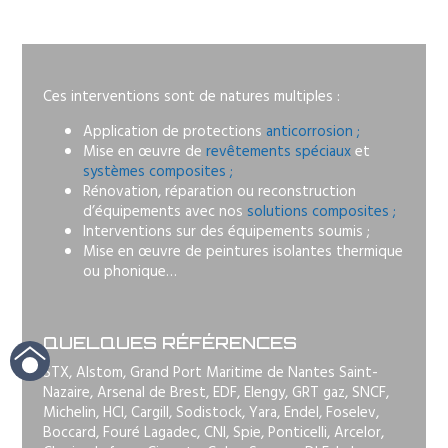
Ces interventions sont de natures multiples :
Application de protections
anticorrosion ;
Mise en œuvre de
revêtements spéciaux
et
systèmes composites ;
Rénovation, réparation ou reconstruction
d’équipements avec nos
solutions composites ;
Interventions sur des équipements soumis ;
Mise en œuvre de peintures isolantes thermique
ou phonique…
QUELQUES RÉFÉRENCES
STX, Alstom, Grand Port Maritime de Nantes Saint-
Nazaire, Arsenal de Brest, EDF, Elengy, GRT gaz, SNCF,
Michelin, HCI, Cargill, Sodistock, Yara, Endel, Foselev,
Boccard, Fouré Lagadec, CNI, Spie, Ponticelli, Arcelor,