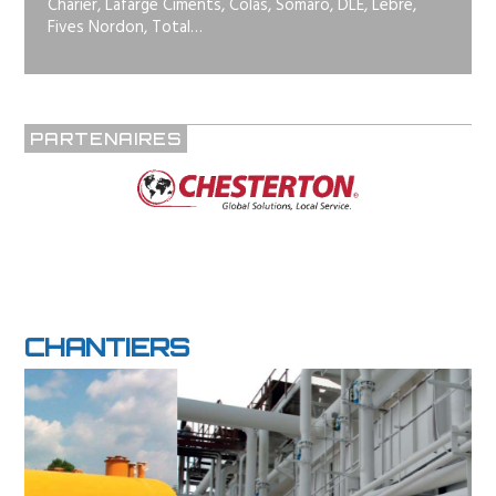
Charier, Lafarge Ciments, Colas, Somaro, DLE, Lebre,
Fives Nordon, Total…
PARTENAIRES
CHANTIERS
Previous
Next