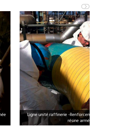
Next
e -Renforcement d'une ligne par manchon en
résine armée de Kevlar