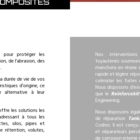
OMPOSITES
s pour protéger les
Nos interventions
on, de l’abrasion, des
tuyauteries soumise
…
manchons en résine a
rapide et légère rép
a durée de vie de vos
colmater les fuites 
istiques d’origine, ce
Nous disposons d’excl
e alternative à leur
que le
Reinforcekit
Engineering.
fre les solutions les
Nous disposons égal
adressant à tous les
de réparation
Tank
tes, silos, pipes et
Codres. Il est conçu
e rétention, volutes,
et séparateurs perc
de corrosion interne 