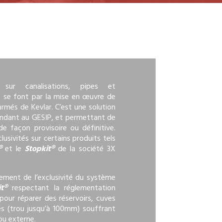
 sur canalisations, pipes et
s se font par la mise en œuvre de
rmés de Kevlar. C’est une solution
ondant au GESIP, et permettant de
de façon provisoire ou définitive.
usivités sur certains produits tels
®
et le
Stopkit®
de la société 3X
ement de l’exclusivité du système
it®
respectant la réglementation
 pour réparer des réservoirs, cuves
és (trou jusqu’à 100mm) souffrant
ou externe.